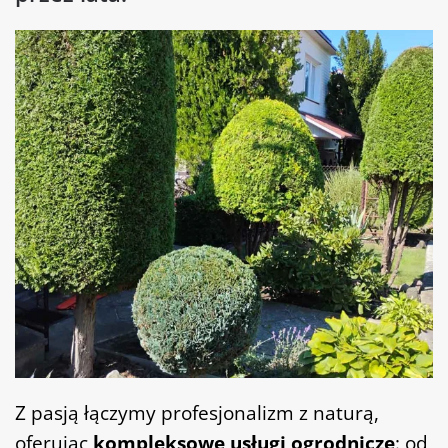
Z pasją łączymy profesjonalizm z naturą,
oferując
kompleksowe usługi ogrodnicze
: od